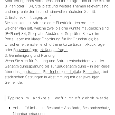
Schilderung Ihres Vorhabens und Ihrer Lage – ich ordne ein, ob
B-Plan oder § 34, Stellplatz und weitere Themen relevant sind,
und empfehle den fachlich sinnvollen nächsten Schritt.
2. Erstcheck mit
Lageplan
Sie schicken mir Adresse oder Flurstück – ich ordne ein:
welcher Plan gilt, welche zwei bis drei Punkte maßgeblich sind
(B-Plan/§ 34, Stellplatz, Abstände). So prüfen Sie wie im
Portal, aber mit klarer Einordnung für Ihr Grundstück; bei
Unsicherheit empfehle ich oft eine kurze Bauamt-Rückfrage
oder
Bauvoranfrage
.
→ Kurz anfragen
3. Genehmigung und Planung
Wenn Sie sich für Planung und Antrag entscheiden: von der
Genehmigungsplanung
bis zur
Baugenehmigung
– in der Regel
über das
Landratsamt Pfaffenhofen – digitaler Bauantrag
, bei
städtischen Satzungen in Abstimmung mit der jeweiligen
Gemeinde.
Typisch im Landkreis – wofür ich oft geholt werde
Anbau
/Umbau im Bestand
– Abstände, Bestandsschutz,
Nachbarbebauung