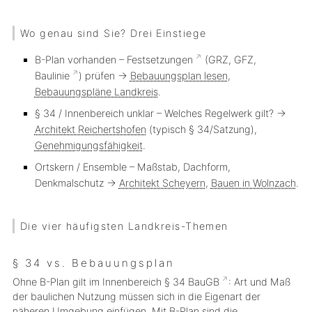
Wo genau sind Sie? Drei Einstiege
B-Plan vorhanden
–
Festsetzungen
(GRZ, GFZ,
Baulinie
) prüfen →
Bebauungsplan lesen
,
Bebauungspläne Landkreis
.
§ 34 / Innenbereich unklar
– Welches Regelwerk gilt? →
Architekt Reichertshofen
(typisch § 34/Satzung),
Genehmigungsfähigkeit
.
Ortskern / Ensemble
– Maßstab, Dachform,
Denkmalschutz →
Architekt Scheyern
,
Bauen in Wolnzach
.
Die vier häufigsten Landkreis-Themen
§ 34 vs. Bebauungsplan
Ohne B-Plan gilt im
Innenbereich
§ 34
BauGB
: Art und Maß
der baulichen Nutzung müssen sich in die Eigenart der
näheren Umgebung einfügen. Mit B-Plan sind die