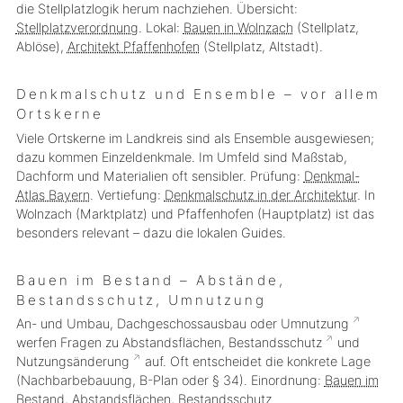
die Stellplatzlogik herum nachziehen. Übersicht:
Stellplatzverordnung
. Lokal:
Bauen in Wolnzach
(Stellplatz,
Ablöse),
Architekt Pfaffenhofen
(Stellplatz, Altstadt).
Denkmalschutz und Ensemble – vor allem
Ortskerne
Viele Ortskerne im Landkreis sind als Ensemble ausgewiesen;
dazu kommen Einzeldenkmale. Im Umfeld sind Maßstab,
Dachform und Materialien oft sensibler. Prüfung:
Denkmal-
Atlas Bayern
. Vertiefung:
Denkmalschutz in der Architektur
. In
Wolnzach (Marktplatz) und Pfaffenhofen (Hauptplatz) ist das
besonders relevant – dazu die lokalen Guides.
Bauen im Bestand – Abstände,
Bestandsschutz, Umnutzung
An- und Umbau, Dachgeschossausbau oder
Umnutzung
werfen Fragen zu Abstandsflächen,
Bestandsschutz
und
Nutzungsänderung
auf. Oft entscheidet die konkrete Lage
(Nachbarbebauung, B-Plan oder § 34). Einordnung:
Bauen im
Bestand
,
Abstandsflächen
,
Bestandsschutz
.