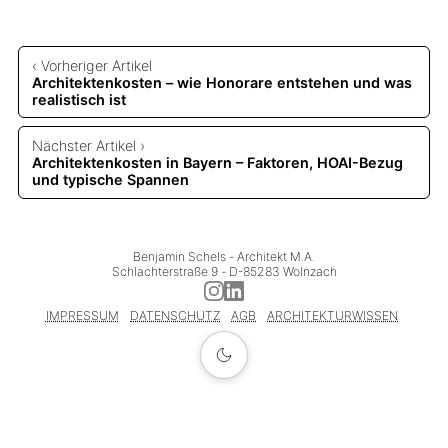
‹ Vorheriger Artikel
Architektenkosten – wie Honorare entstehen und was
realistisch ist
Nächster Artikel ›
Architektenkosten in Bayern – Faktoren, HOAI-Bezug
und typische Spannen
Benjamin Schels
 - 
Architekt M.A.
Schlachterstraße 9
 - 
D-85283 Wolnzach
IMPRESSUM
DATENSCHUTZ
AGB
ARCHITEKTURWISSEN
Neubau, Umbau und Bauen im Bestand · bayernweit tätig