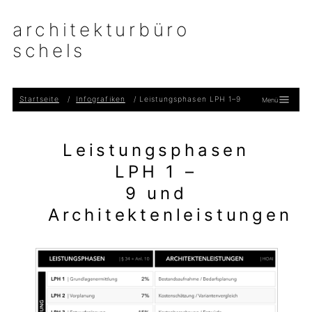
architekturbüro
schels
Startseite
Infografiken
Leistungsphasen LPH 1–9
Menü
Leistungsphasen
LPH 1 –
9 und
Architektenleistungen