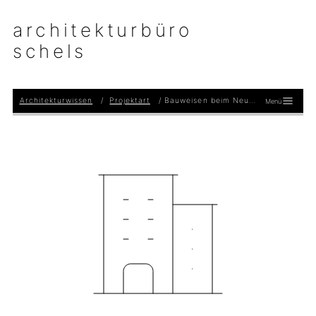
architekturbüro
schels
Architekturwissen
Projektart
Bauweisen beim Neubau
Menü