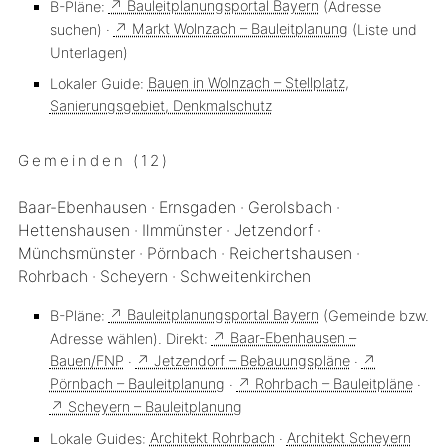
B-Pläne:
↗ Bauleitplanungsportal Bayern
(Adresse
suchen) ·
↗ Markt Wolnzach – Bauleitplanung
(Liste und
Unterlagen)
Lokaler Guide:
Bauen in Wolnzach – Stellplatz,
Sanierungsgebiet, Denkmalschutz
Gemeinden (12)
Baar-Ebenhausen · Ernsgaden · Gerolsbach ·
Hettenshausen · Ilmmünster · Jetzendorf ·
Münchsmünster · Pörnbach · Reichertshausen ·
Rohrbach · Scheyern · Schweitenkirchen
B-Pläne:
↗ Bauleitplanungsportal Bayern
(Gemeinde bzw.
Adresse wählen).
Direkt:
↗ Baar-Ebenhausen –
Bauen/FNP
·
↗ Jetzendorf – Bebauungspläne
·
↗
Pörnbach – Bauleitplanung
·
↗ Rohrbach – Bauleitpläne
·
↗ Scheyern – Bauleitplanung
Lokale Guides:
Architekt Rohrbach
·
Architekt Scheyern