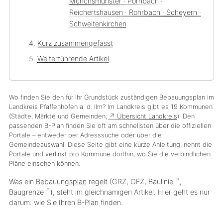
Münchsmünster · Pörnbach ·
Reichertshausen · Rohrbach · Scheyern ·
Schweitenkirchen
Kurz zusammengefasst
Weiterführende Artikel
Wo finden Sie den für Ihr Grundstück zuständigen Bebauungsplan im
Landkreis Pfaffenhofen a. d. Ilm? Im Landkreis gibt es
19 Kommunen
(Städte, Märkte und Gemeinden;
↗ Übersicht Landkreis
). Den
passenden B-Plan finden Sie oft am schnellsten über die offiziellen
Portale – entweder per Adresssuche oder über die
Gemeindeauswahl. Diese Seite gibt eine kurze Anleitung, nennt die
Portale und verlinkt pro Kommune dorthin, wo Sie die verbindlichen
Pläne einsehen können.
Was ein
Bebauungsplan
regelt (GRZ, GFZ,
Baulinie
,
Baugrenze
), steht im gleichnamigen Artikel. Hier geht es nur
darum:
wie
Sie Ihren B-Plan finden.