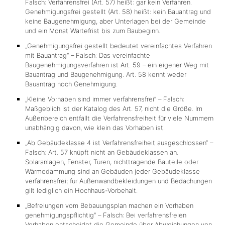
Falsch: Verfahrensfrei (Art. 57) heißt: gar kein Verfahren.
Genehmigungsfrei gestellt (Art. 58) heißt: kein Bauantrag und
keine Baugenehmigung, aber Unterlagen bei der Gemeinde
und ein Monat Wartefrist bis zum Baubeginn.
„Genehmigungsfrei gestellt bedeutet vereinfachtes Verfahren
mit Bauantrag“ – Falsch: Das vereinfachte
Baugenehmigungsverfahren ist Art. 59 – ein eigener Weg mit
Bauantrag und Baugenehmigung. Art. 58 kennt weder
Bauantrag noch Genehmigung.
„Kleine Vorhaben sind immer verfahrensfrei“ – Falsch:
Maßgeblich ist der Katalog des Art. 57, nicht die Größe. Im
Außenbereich entfällt die Verfahrensfreiheit für viele Nummern
unabhängig davon, wie klein das Vorhaben ist.
„Ab Gebäudeklasse 4 ist Verfahrensfreiheit ausgeschlossen“ –
Falsch: Art. 57 knüpft nicht an Gebäudeklassen an.
Solaranlagen, Fenster, Türen, nichttragende Bauteile oder
Wärmedämmung sind an Gebäuden jeder Gebäudeklasse
verfahrensfrei; für Außenwandbekleidungen und Bedachungen
gilt lediglich ein Hochhaus-Vorbehalt.
„Befreiungen vom Bebauungsplan machen ein Vorhaben
genehmigungspflichtig“ – Falsch: Bei verfahrensfreien
Vorhaben entscheidet die Gemeinde über Abweichungen
von