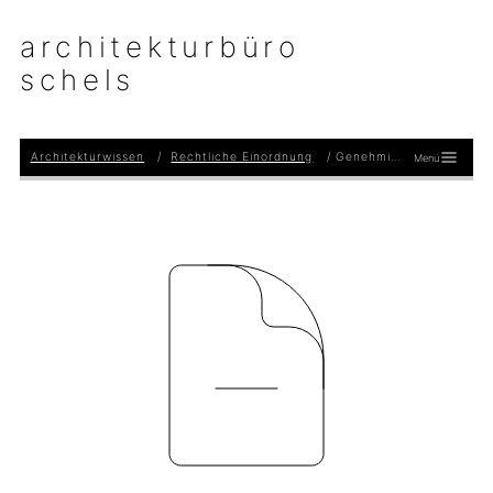
architekturbüro
schels
Architekturwissen
Rechtliche Einordnung
Genehmigungsfrei
Menü