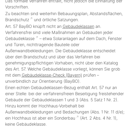
Das formale Verfahren entfällt, nicht jedoch die Einhaltung der
Vorschriften.
Zu beachten sind weiterhin Bebauungsplan, Abstandsflächen,
Brandschutz
und örtliche Satzungen.
Art. 57 BayBO knüpft nicht an
Gebäudeklassen
an.
Verfahrensfrei sind viele Maßnahmen an Gebäuden
jeder
Gebäudeklasse
– etwa Solaranlagen auf dem Dach, Fenster
und Türen, nichttragende Bauteile oder
Außenwandbekleidungen. Die Gebäudeklasse entscheidet
über den Brandschutz und über das Verfahren bei
genehmigungspflichtigen Vorhaben, nicht über den Katalog
des Art. 57. Welche Gebäudeklasse vorliegt, können Sie grob
mit dem
Gebäudeklasse-Check (Bayern)
prüfen –
unverbindlich zur Orientierung (BayBO).
Einen echten Gebäudeklassen-Bezug enthält Art. 57 nur an
einer Stelle: bei der verfahrensfreien Beseitigung freistehender
Gebäude der Gebäudeklassen 1 und 3 (Abs. 5 Satz 1 Nr. 2).
Hinzu kommt der Hochhaus-Vorbehalt bei
Außenwandbekleidungen und Bedachungen (Abs. 1 Nr. 11 d/e);
ein Hochhaus ist aber ein
Sonderbau
(Art. 2 Abs. 4 Nr. 1),
keine Gebäudeklasse.