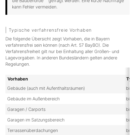
die
Baubehörde
gefragt werden. Eine kurze Nachfrage
kann Fehler vermeiden.
Typische verfahrensfreie Vorhaben
Die folgende Übersicht zeigt Vorhaben, die in Bayern
verfahrensfrei sein können (nach Art. 57 BayBO). Die
Verfahrensfreiheit gilt nur bei Einhaltung aller Größen- und
Lagevorgaben. In anderen Bundesländern gelten andere
Regelungen.
Vorhaben
Typ
Gebäude (auch mit Aufenthaltsräumen)
bis 
Gebäude im Außenbereich
bis 
Garagen / Carports
bis 
Garagen im Satzungsbereich
bis 
Terrassenüberdachungen
bis 