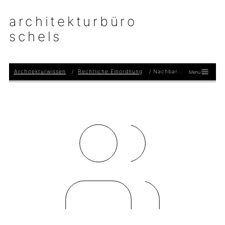
architekturbüro
schels
Architekturwissen
Rechtliche Einordnung
Nachbarschaftsrecht beim Bauen
Menü