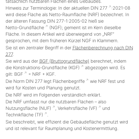
tatsächlich nutzbaren Flächen eines Gebäudes.
Hinweis zur Terminologie:
In der aktuellen
DIN 277
:2021-08
wird diese Fläche als
Netto-Raumfläche (NRF)
bezeichnet. In
der älteren Fassung DIN 277-1:2005-02 hieß sie
Netto-Grundfläche
(NGF)
; gemeint ist im Kern dieselbe
Fläche. In diesem Artikel wird überwiegend von „NRF“
gesprochen, mit dem früheren Kürzel NGF in Klammern.
Sie ist ein zentraler Begriff in der
Flächenberechnung nach DIN
277
.
Sie wird aus der
BGF (Bruttogrundfläche)
berechnet, indem
die
Konstruktions-Grundfläche (KGF)
abgezogen wird. Es
gilt:
BGF
= NRF + KGF
.
Die Norm DIN 277 legt
Flächenbegriffe
wie NRF fest und
wird für Kosten und Planung genutzt.
Die NRF wird im Folgenden verständlich erklärt.
Die NRF umfasst nur die nutzbaren Flächen – also
Nutzungsfläche (NUF)
,
Verkehrsfläche (VF)
und
Technikfläche (TF)
.
Sie beschreibt, wie effizient die Gebäudefläche genutzt wird
und ist relevant für Raumplanung und Kostenermittlung.