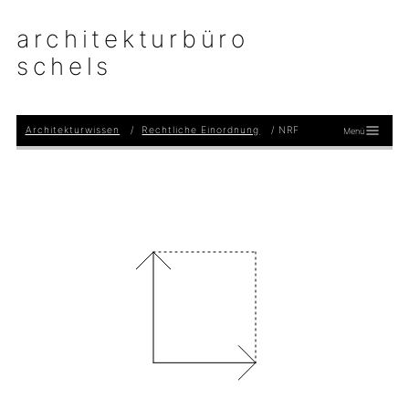
architekturbüro
schels
Architekturwissen
Rechtliche Einordnung
NRF
Menü